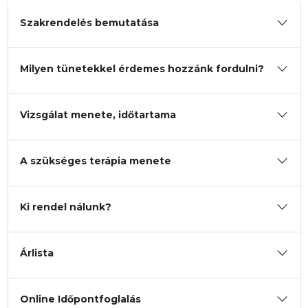
Szakrendelés bemutatása
Dr. Rédling Marianna
Dr. Virágh Zsófia
Milyen tünetekkel érdemes hozzánk fordulni?
Vizsgálat menete, időtartama
A szükséges terápia menete
Ki rendel nálunk?
Árlista
Online Időpontfoglalás