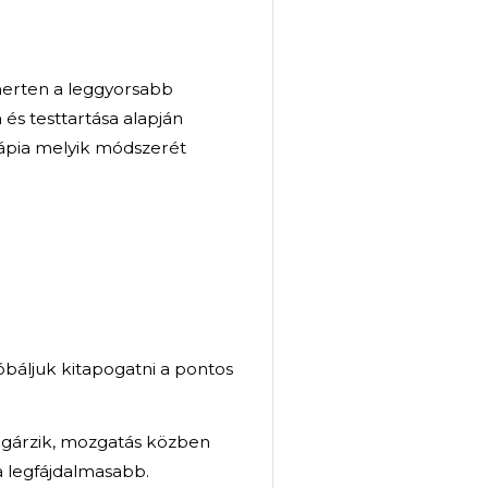
mi megtaláljuk a megoldást!
és mozogjon újra szabadon!
dell) terápia elismerten a leggyorsabb
 páciens elmondása és testtartása alapján
 hogy az FDM terápia melyik módszerét
rná le fájdalmát?