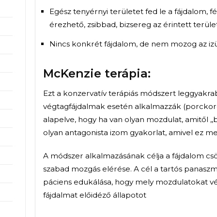
Égő, kisugárzó fájdalom eg
Egy pontban erős, szúró fá
Mélyről izomból érkező fáj
eredetet.
Izületből érkező fájdalom,
próbáljuk elkapni azt a moz
Egész tenyérnyi területet fe
érezhető, zsibbad, bizsereg 
Nincs konkrét fájdalom, de
McKenzie terápia: