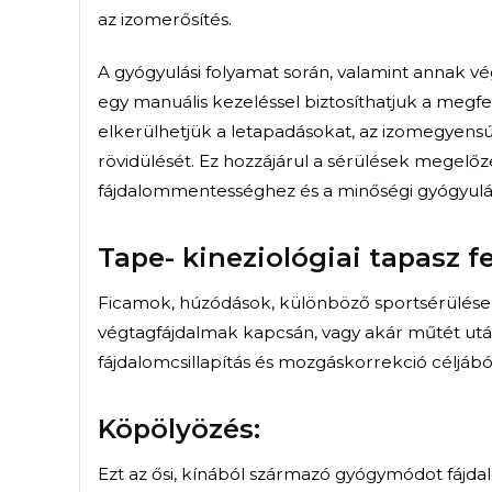
Az izmok, idegek, ízületek és
kezelési módszere, melyet a 
visszajelzéseit figyelembe vév
Ezek a technikák tudományos
terápiás hatással bírnak, mely
izmok, a beszűkült ízületek, 
idegek regenerálódását, fizioló
Sérülés után a manuális techn
fokozni a vérellátást, így felg
Mozgásszervi fájdalom eseté
megalapozható a minőségi gy