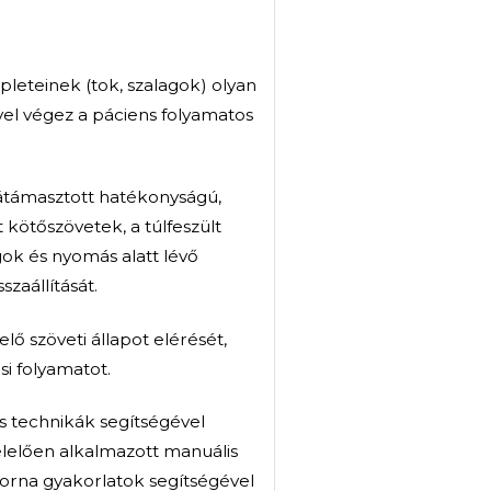
ulladások, sérülések esetén és rehabilitáció
ható.
x gumiszalaggal végezzük, melyet az érintett
tekerni. A szalag felhelyezése során kompressziót
csökkentve a fájdalmat és helyreállítva a
i problémák, végtagi fájdalmak, izületi
, befagyott váll, tenisz- és golfkönyök, ficam,
esetén, továbbá különböző ortopédiai