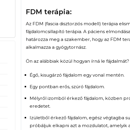
Mondja el hol fáj és 
Foglaljon időpontot 
FDM terápia:
Az FDM (fascia disztorziós mo
fájdalomcsillapító terápia. A
határozza meg a szakember,
alkalmazza a gyógytornász.
Ön az alábbiak közül hogyan í