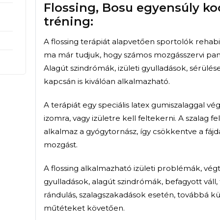
Ezt a konzervatív terápiás mó
végtagfájdalmak esetén alka
alapelve, hogy ha van olyan m
olyan antagonista izom gyakor
A módszer alkalmazásának cé
szabad mozgás elérése. A cél
páciens edukálása, hogy mely
fájdalmat előidéző állapotot
Flossing, Bosu eg
izsgálat
tréning:
A flossing terápiát alapvetően
ma már tudjuk, hogy számos 