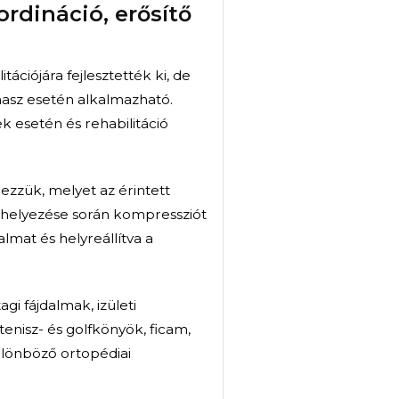
dszert leggyakrabban gerinc, illetve
lmazzák (porckorongsérv, lumbágó). A terápia
ozdulat, amitől ,,beállt a dereka”, akkor van
lat, amivel ez meg is szűntethető.
lja a fájdalom csökkentése, megszüntetése, a
 a tartós panaszmentes állapot fenntartása és a
 mozdulatokat végezze, hogy elkerülje az akut
yensúly koordináció, erősítő
 sportolók rehabilitációjára fejlesztették ki, de
mozgásszervi panasz esetén alkalmazható.