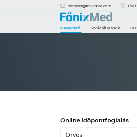
recepcio@fonixmed.com
Magunkról
Szolgáltatás