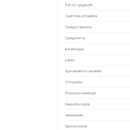
Belgyógyászat
Bőrgyógyászat
Diabetológia
Dietetika
Foglalkozás egészségügy
Fül-orr-gégészet
Gyermek ortopédia
Gyógymasszázs
Gyógytorna
Kardiológia