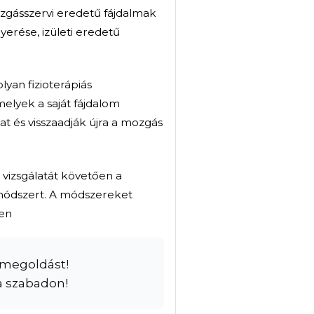
során célunk a mozgásszervi eredetű fájdalmak
tartomány visszanyerése, izületi eredetű
gyógytornászok olyan fizioterápiás
ciensek részére, melyek a saját fájdalom
kentik panaszaikat és visszaadják újra a mozgás
 páciens fizikális vizsgálatát követően a
egfelelő terápiás módszert. A módszereket
ékonyság érdekében