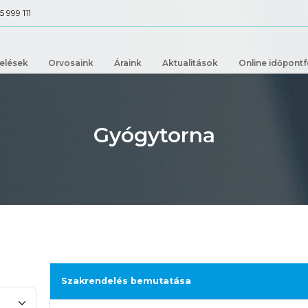
+36 1 5 999 111
ok
Kezelések
Orvosaink
Áraink
Aktualitáso
Gyógytorna