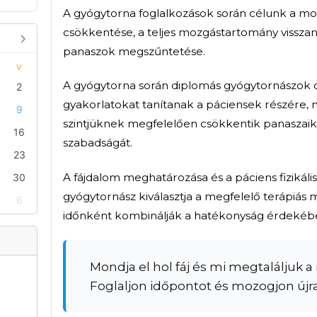
alás
Szakrendelés bemutatása
A gyógytorna foglalkozások 
csökkentése, a teljes mozgás
panaszok megszűntetése.
A gyógytorna során diplomás 
gyakorlatokat tanítanak a pá
szintjüknek megfelelően csök
szabadságát.
A fájdalom meghatározása és a
gyógytornász kiválasztja a m
időnként kombinálják a hat