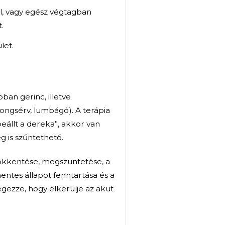
y vonal mentén.
jdalom.
dalom, közben próbáljuk kitapogatni a pontos
 egész végtagba sugárzik, mozgatás közben
dulatot, amelyik a legfájdalmasabb.
d le a fájdalom, fél, vagy egész végtagban
az érintett terület.
 nem mozog az izület.