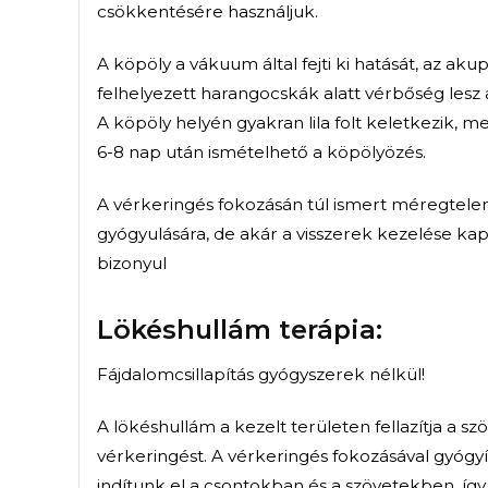
technikák után pedig kezdeté
az izomerősítés.
A gyógyulási folyamat során, 
egy manuális kezeléssel bizto
elkerülhetjük a letapadásokat
rövidülését. Ez hozzájárul a
fájdalommentességhez és a m
Tape- kineziológia
Ficamok, húzódások, különbö
végtagfájdalmak kapcsán, vag
fájdalomcsillapítás és mozgá