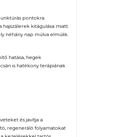
t veheti a gyógytorna gyakorlatok segítségével
valamint annak végeztével is időről időre egy-
síthatjuk a megfelelő szöveti állapotot,
, az izomegyensúly felborulását, a szalagok
 sérülések megelőzéséhez, a hosszú távú
inőségi gyógyuláshoz.
i tapasz felhelyezés:
ző sportsérülések esetén, gerinc- és
y akár műtét utáni rehabilitációban
skorrekció céljából alkalmazzuk.