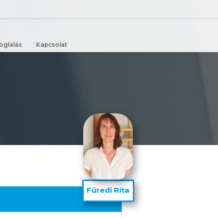
k
Online időpontfoglalás
Kapcsolat