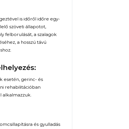
 azok járulékos képleteinek (tok, szalagok) olyan
terapeuta a kezével végez a páciens folyamatos
e.
 kutatásokkal alátámasztott hatékonyságú,
 segítik a letapadt kötőszövetek, a túlfeszült
megrövidült szalagok és nyomás alatt lévő
giás állapotuk visszaállítását.
ikákkal a megfelelő szöveti állapot elérését,
yorsítva a gyógyulási folyamatot.
n a manuálterápiás technikák segítségével
ógyulás. A megfelelően alkalmazott manuális