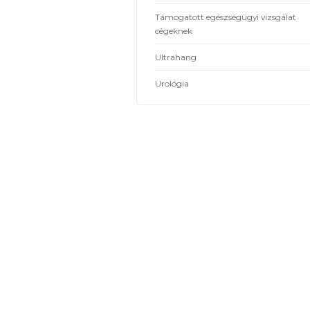
Labor
Nyiroködéma rendelés
Ortopédia
Plasztikai sebészet
Repülőorvoslás
Sebkezelés
Sportorvoslás
Támogatott egészségügyi v
cégeknek
Ultrahang