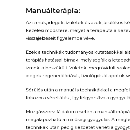
Alagút szindrómák, izületi gy
kapcsán is kiválóan alkalmaz
A terápiát egy speciális late
izomra, vagy izületre kell fel
alkalmaz a gyógytornász, így 
mozgást.
A flossing alkalmazható izület
gyulladások, alagút szindrómák
rándulás, szalagszakadások 
műtéteket követően.
Manuálterápia: